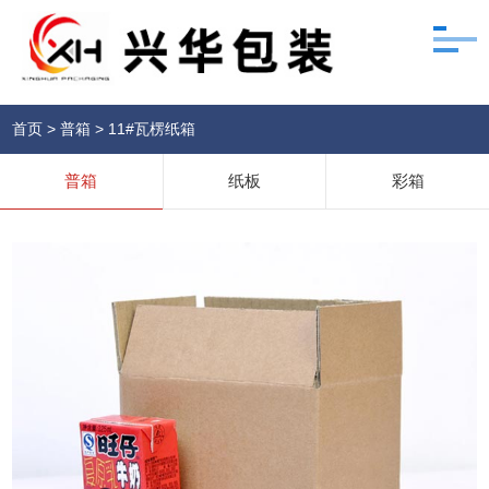
首页
>
普箱
>
11#瓦楞纸箱
普箱
纸板
彩箱